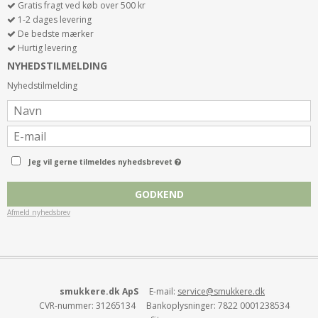
Gratis fragt ved køb over 500 kr
1-2 dages levering
De bedste mærker
Hurtig levering
NYHEDSTILMELDING
Nyhedstilmelding
Jeg vil gerne tilmeldes nyhedsbrevet
GODKEND
Afmeld nyhedsbrev
smukkere.dk ApS
E-mail
:
service@smukkere.dk
CVR-nummer
:
31265134
Bankoplysninger
:
7822 0001238534