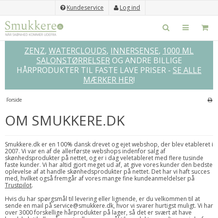
Kundeservice
Log ind
ZENZ
,
WATERCLOUDS
,
INNERSENSE
,
1000 ML
SALONSTØRRELSER
OG ANDRE BILLIGE
HÅRPRODUKTER TIL FASTE LAVE PRISER -
SE ALLE
MÆRKER HER
!
Forside
OM SMUKKERE.DK
Smukkere.dk er en 100% dansk drevet og ejet webshop, der blev etableret i
2007. Vi var en af de allerførste webshops indenfor salg af
skønhedsprodukter på nettet, og er i dag veletableret med flere tusinde
faste kunder. Vi har altid gjort meget ud af, at give vores kunder den bedste
oplevelse af at handle skønhedsprodukter på nettet. Det har vi haft succes
med, hvilket også fremgår af vores mange fine kundeanmeldelser på
Trustpilot
.
Hvis du har spørgsmål til levering eller lignende, er du velkommen til at
sende en mail på service@smukkere.dk, hvor vi svarer hurtigst muligt. Vi har
over 3000 forskellige hårprodukter på lager, så det er svært at have