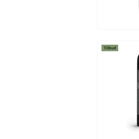
Tilbud
SPAR
48%