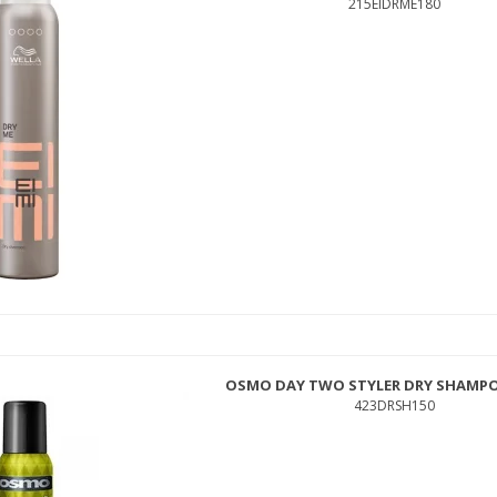
215EIDRME180
INNERSENSE COLOR AWAKENING HAIRBATH 295ML
ISCOLSH295
230,00 DKK
199,00 DKK
OSMO DAY TWO STYLER DRY SHAMPO
423DRSH150