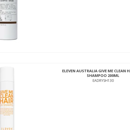
INNERSENSE COLOR RADIANCE DAILY CONDITIONER 295ML
ISCOLCON294
ELEVEN AUSTRALIA GIVE ME CLEAN H
250,00 DKK
SHAMPOO 200ML
195,00 DKK
EADRYSH130