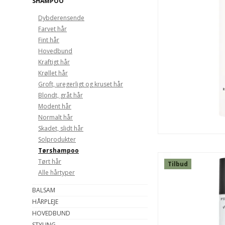
SHAMPOO
Dybderensende
Farvet hår
Fint hår
Hovedbund
Kraftigt hår
Krøllet hår
Groft, uregerligt og kruset hår
Blondt, gråt hår
Modent hår
Normalt hår
Skadet, slidt hår
Solprodukter
Tørshampoo
Tørt hår
Tilbud
Alle hårtyper
SPAR
BALSAM
22%
HÅRPLEJE
HOVEDBUND
STYLING