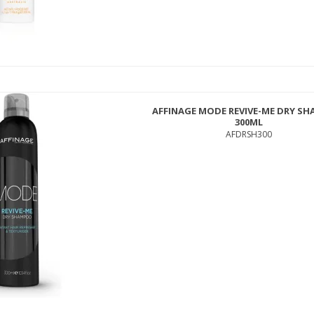
AFFINAGE MODE REVIVE-ME DRY S
300ML
DAVINES LOVE CURL SHAMPOO 250 ML.
AFDRSH300
133LOCUSH250
250,00 DKK
189,00 DKK