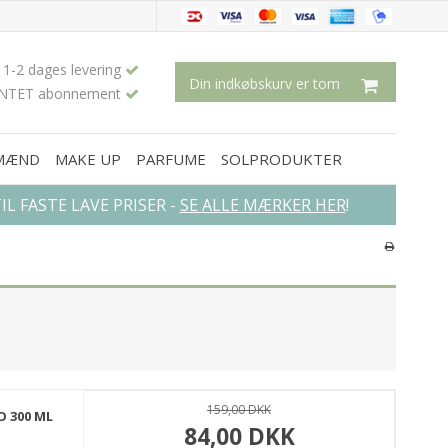
1-2 dages levering
Din indkøbskurv er tom
INTET abonnement
 MÆND
MAKE UP
PARFUME
SOLPRODUKTER
L FASTE LAVE PRISER -
SE ALLE MÆRKER HER
!
×
159,00 DKK
O 300 ML
84,00 DKK