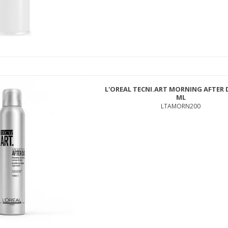
INNERSENSE HYDRATING CREAM HAIRBATH 295ML
ISHYSH295
L'OREAL TECNI.ART MORNING AFTER 
230,00 DKK
ML
199,00 DKK
LTAMORN200