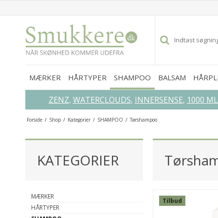
MÆRKER
HÅRTYPER
SHAMPOO
BALSAM
HÅRPL
ZENZ
,
WATERCLOUDS
,
INNERSENSE
,
1000 M
Forside
/
Shop
/
Kategorier
/
SHAMPOO
/
Tørshampoo
GLEM IKKE DISSE...
KATEGORIER
Tørsha
SPAR
52%
MÆRKER
Tilbud
HÅRTYPER