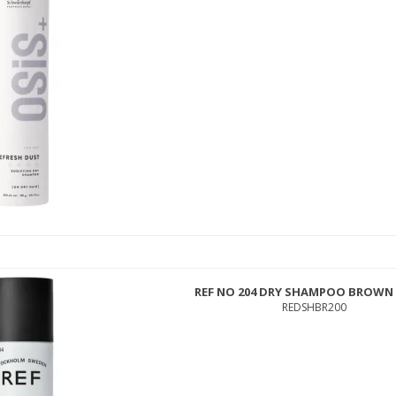
SEBASTIAN MICROWEB FIBER 45 ML.
83WEB45
289,00 DKK
139,00 DKK
REF NO 204 DRY SHAMPOO BROWN 
REDSHBR200