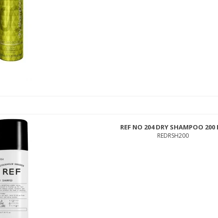
CUTRIN AINOA SILVER SHAMPOO 300ML
CTASISH300
199,00 DKK
99,00 DKK
REF NO 204 DRY SHAMPOO 200
REDRSH200