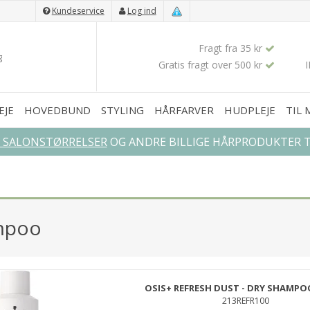
Kundeservice
Log ind
Fragt fra 35 kr
Gratis fragt over 500 kr
EJE
HOVEDBUND
STYLING
HÅRFARVER
HUDPLEJE
TIL
L SALONSTØRRELSER
OG ANDRE BILLIGE HÅRPRODUKTER TI
mpoo
OSIS+ REFRESH DUST - DRY SHAMPO
213REFR100