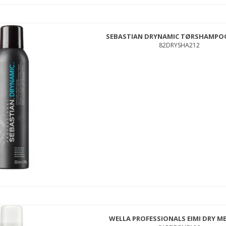
SEBASTIAN DRYNAMIC TØRSHAMPOO
82DRYSHA212
MILK_SHAKE GLISTENING MILK 125 ML.
MSGLIMIL125
229,00 DKK
119,00 DKK
WELLA PROFESSIONALS EIMI DRY ME