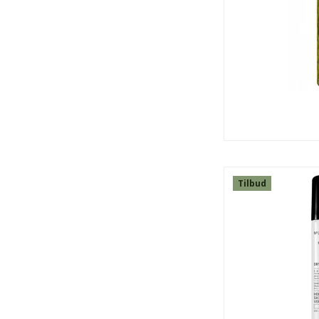
Tilbud
SPAR
13%