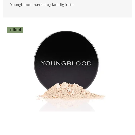
Youngblood mærket og lad dig friste.
Tilbud
SEBASTIAN MICROWEB FIBER 45 ML.
83WEB45
289,00 DKK
139,00 DKK
KØB
SPAR
50%