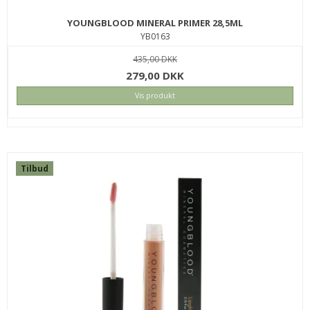
YOUNGBLOOD MINERAL PRIMER 28,5ML
YB0163
435,00 DKK
279,00 DKK
GOLDWELL DUALSENSES ULTRA VOLUME BODIFYING
SHAMPOO 1000 ML
Vis produkt
408GBOOSSH1000
449,00 DKK
199,00 DKK
KØB
Tilbud
SPAR
24%