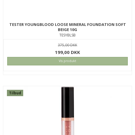
TESTER YOUNGBLOOD LOOSE MINERAL FOUNDATION SOFT
BEIGE 10G
TESYBLSB
375,00 DKK
OSMO CLAY WAX 100 ML
199,00 DKK
423CLWX100
Vis produkt
139,00 DKK
69,00 DKK
KØB
Tilbud
SPAR
13%