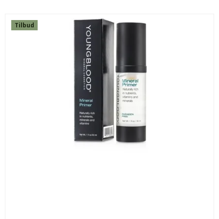
Tilbud
INNERSENSE HYDRATING CREAM HAIRBATH 295ML
ISHYSH295
230,00 DKK
199,00 DKK
KØB
SPAR
56%