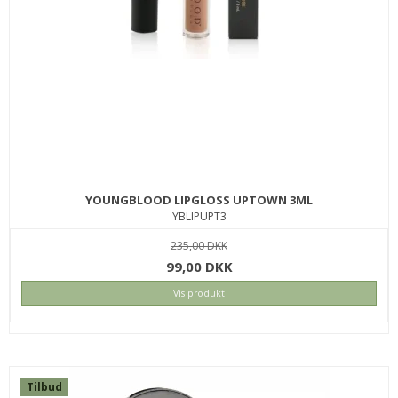
DAVINES LOVE CURL SHAMPOO 250 ML.
133LOCUSH250
250,00 DKK
189,00 DKK
KØB
YOUNGBLOOD LIPGLOSS UPTOWN 3ML
YBLIPUPT3
SPAR
235,00 DKK
48%
99,00 DKK
Vis produkt
Tilbud