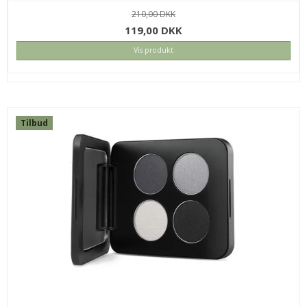
210,00 DKK
119,00 DKK
Vis produkt
INNERSENSE COLOR RADIANCE DAILY CONDITIONER 295ML
ISCOLCON294
250,00 DKK
195,00 DKK
Tilbud
KØB