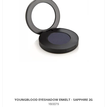
MILK_SHAKE GLISTENING MILK 125 ML.
MSGLIMIL125
229,00 DKK
119,00 DKK
KØB
SPAR
22%
YOUNGBLOOD EYESHADOW ENKELT - SAPPHIRE 2G
YB0079