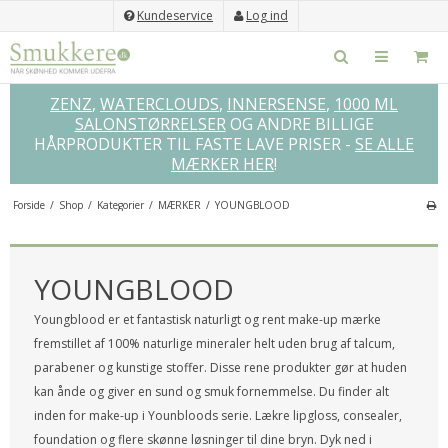
Kundeservice
Log ind
ZENZ
,
WATERCLOUDS
,
INNERSENSE
,
1000 ML
SALONSTØRRELSER
OG ANDRE BILLIGE
HÅRPRODUKTER TIL FASTE LAVE PRISER -
SE ALLE
MÆRKER HER
!
Forside
/
Shop
/
Kategorier
/
MÆRKER
/
YOUNGBLOOD
×
GLEM IKKE DISSE...
YOUNGBLOOD
Youngblood er et fantastisk naturligt og rent make-up mærke
fremstillet af 100% naturlige mineraler helt uden brug af talcum,
SPAR
52%
parabener og kunstige stoffer. Disse rene produkter gør at huden
kan ånde og giver en sund og smuk fornemmelse. Du finder alt
inden for make-up i Younbloods serie. Lækre lipgloss, consealer,
foundation og flere skønne løsninger til dine bryn. Dyk ned i