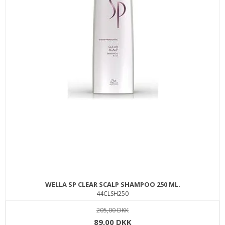
SEBASTIAN MICROWEB FIBER 45 ML.
83WEB45
289,00 DKK
139,00 DKK
KØB
SPAR
50%
WELLA SP CLEAR SCALP SHAMPOO 250 ML.
44CLSH250
205,00 DKK
89,00 DKK