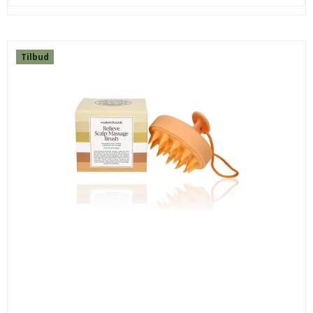
Tilbud
DAVINES LOVE CURL SHAMPOO 250 ML.
133LOCUSH250
250,00 DKK
189,00 DKK
KØB
SPAR
13%