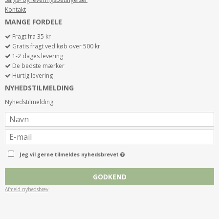
Kontakt
MANGE FORDELE
Fragt fra 35 kr
GOLDWELL DUALSENSES ULTRA VOLUME BODIFYING
Gratis fragt ved køb over 500 kr
SHAMPOO 1000 ML
1-2 dages levering
408GBOOSSH1000
De bedste mærker
449,00 DKK
Hurtig levering
199,00 DKK
NYHEDSTILMELDING
KØB
Nyhedstilmelding
Jeg vil gerne tilmeldes nyhedsbrevet
GODKEND
Afmeld nyhedsbrev