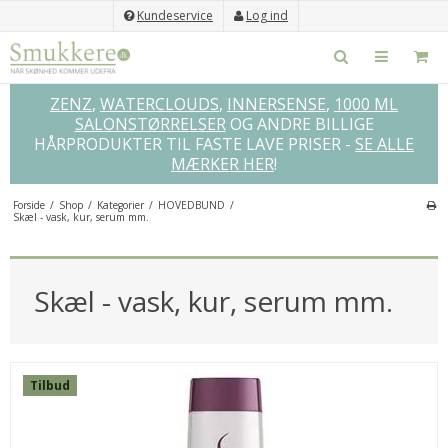
Kundeservice
Log ind
ZENZ
,
WATERCLOUDS
,
INNERSENSE
,
1000 ML
SALONSTØRRELSER
OG ANDRE BILLIGE
HÅRPRODUKTER TIL FASTE LAVE PRISER -
SE ALLE
MÆRKER HER
!
Forside
/
Shop
/
Kategorier
/
HOVEDBUND
/
Skæl - vask, kur, serum mm.
×
GLEM IKKE DISSE...
Skæl - vask, kur, serum mm.
SPAR
52%
Tilbud