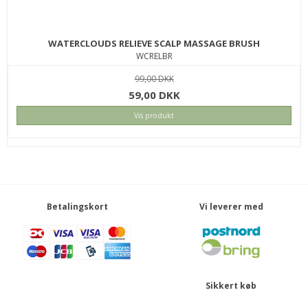
WATERCLOUDS RELIEVE SCALP MASSAGE BRUSH
WCRELBR
99,00 DKK
INNERSENSE COLOR AWAKENING HAIRBATH 295ML
ISCOLSH295
59,00 DKK
Vis produkt
230,00 DKK
199,00 DKK
KØB
SPAR
48%
Betalingskort
Vi leverer med
Sikkert køb