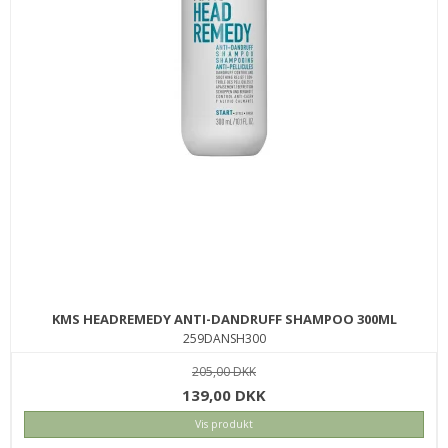
MILK_SHAKE GLISTENING MILK 125 ML.
MSGLIMIL125
229,00 DKK
119,00 DKK
KØB
SPAR
KMS HEADREMEDY ANTI-DANDRUFF SHAMPOO 300ML
24%
259DANSH300
205,00 DKK
139,00 DKK
Vis produkt