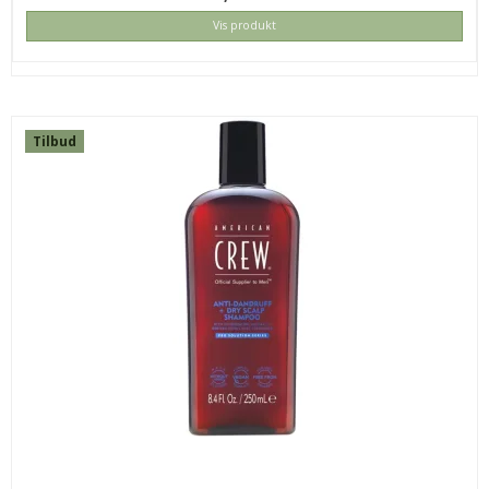
Vis produkt
Tilbud
OSMO CLAY WAX 100 ML
423CLWX100
139,00 DKK
69,00 DKK
KØB
SPAR
22%