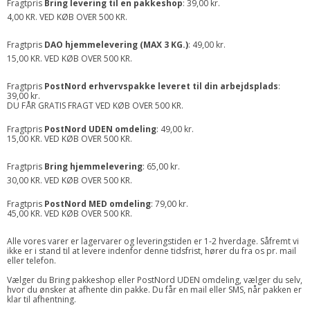
Fragtpris
Bring
levering til en pakkeshop
: 39,00 kr.
4,00 KR. VED KØB OVER 500 KR.
Fragtpris
DAO
hjemmelevering (MAX 3 KG.)
: 49,00 kr.
15,00 KR. VED KØB OVER 500 KR.
Fragtpris
PostNord
erh
vervspakke leveret til din arbejdsplads
:
39,00 kr.
DU FÅR GRATIS FRAGT VED KØB OVER 500 KR.
Fragtpris
PostNord UDEN omdeling
: 49,00 kr.
15,00 KR. VED KØB OVER 500 KR.
Fragtpris
Bring
hjemmelevering
: 65,00 kr.
30,00 KR. VED KØB OVER 500 KR.
Fragtpris
PostNord MED omdeling
: 79,00 kr.
45,00 KR. VED KØB OVER 500 KR.
Alle vores varer er lagervarer og leveringstiden er 1-2 hverdage. Såfremt vi
ikke er i stand til at levere indenfor denne tidsfrist, hører du fra os pr. mail
eller telefon.
Vælger du Bring pakkeshop eller PostNord UDEN omdeling, vælger du selv,
hvor du ønsker at afhente din pakke. Du får en mail eller SMS, når pakken er
klar til afhentning.