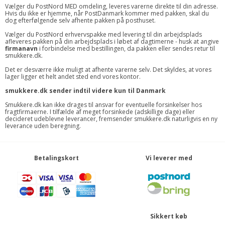
Vælger du PostNord MED omdeling, leveres varerne direkte til din adresse.
Hvis du ikke er hjemme, når PostDanmark kommer med pakken, skal du
dog efterfølgende selv afhente pakken på posthuset.
Vælger du PostNord erhvervspakke med levering til din arbejdsplads
afleveres pakken på din arbejdsplads i løbet af dagtimerne - husk at angive
firmanavn
i forbindelse med bestillingen, da pakken eller sendes retur til
smukkere.dk.
Det er desværre ikke muligt at afhente varerne selv. Det skyldes, at vores
lager ligger et helt andet sted end vores kontor.
smukkere.dk sender indtil videre kun til Danmark
Smukkere.dk kan ikke drages til ansvar for eventuelle forsinkelser hos
fragtfirmaerne. I tilfælde af meget forsinkede (adskillige dage) eller
decideret udeblevne leverancer, fremsender smukkere.dk naturligvis en ny
leverance uden beregning.
Betalingskort
Vi leverer med
Sikkert køb