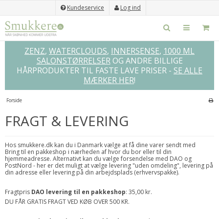
Kundeservice
Log ind
ZENZ
,
WATERCLOUDS
,
INNERSENSE
,
1000 ML
SALONSTØRRELSER
OG ANDRE BILLIGE
HÅRPRODUKTER TIL FASTE LAVE PRISER -
SE ALLE
MÆRKER HER
!
Forside
FRAGT & LEVERING
Hos smukkere.dk kan du i Danmark vælge at få dine varer sendt med
Bring til en pakkeshop i nærheden af hvor du bor eller til din
hjemmeadresse. Alternativt kan du vælge forsendelse med DAO og
PostNord - her er det muligt at vælge levering "uden omdeling", levering på
din adresse eller levering på din arbejdsplads (erhvervspakke).
Fragtpris
DAO
levering til en pakkeshop
: 35,00 kr.
DU FÅR GRATIS FRAGT VED KØB OVER 500 KR.