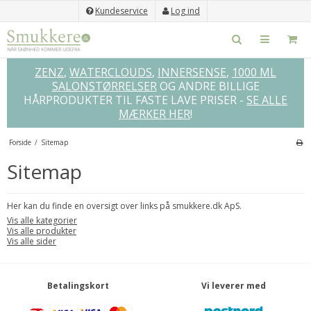
Kundeservice
Log ind
ZENZ
,
WATERCLOUDS
,
INNERSENSE
,
1000 ML
SALONSTØRRELSER
OG ANDRE BILLIGE
HÅRPRODUKTER TIL FASTE LAVE PRISER -
SE ALLE
MÆRKER HER
!
Forside
/
Sitemap
Sitemap
Her kan du finde en oversigt over links på smukkere.dk ApS.
Vis alle kategorier
Vis alle produkter
Vis alle sider
Betalingskort
Vi leverer med