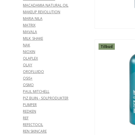
MACADAMIA NATURAL OIL
MAKEUP REVOLUTION
MARIA NILA
MATRIX
MAVALA
MILK_SHAKE
NAK
Tilbud
NIOXIN
OLAPLEX
OLAY
OROFLUIDO
OSIS+
OSMO
PAUL MITCHELL
PIZ BUIN - SOLPRODUKTER
SPAR
PUMPER
24%
REDKEN
REF
REFECTOCIL
REN SKINCARE