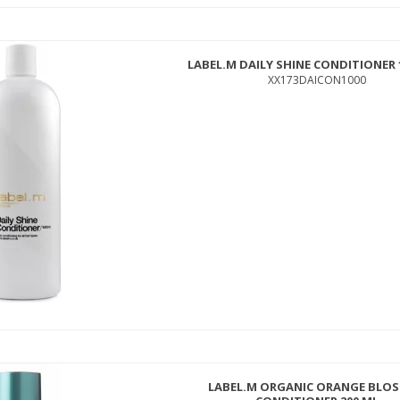
LABEL.M DAILY SHINE CONDITIONER 
XX173DAICON1000
DAVINES LOVE CURL SHAMPOO 250 ML.
133LOCUSH250
250,00 DKK
189,00 DKK
LABEL.M ORGANIC ORANGE BLO