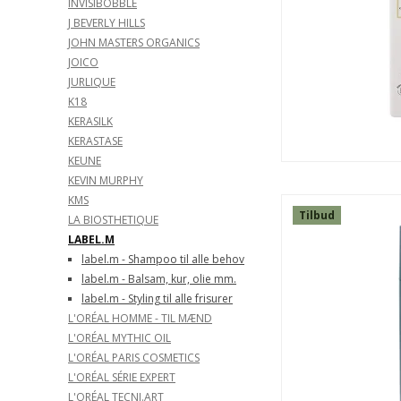
INVISIBOBBLE
J BEVERLY HILLS
JOHN MASTERS ORGANICS
JOICO
JURLIQUE
K18
KERASILK
KERASTASE
KEUNE
KEVIN MURPHY
KMS
Tilbud
LA BIOSTHETIQUE
LABEL.M
label.m - Shampoo til alle behov
label.m - Balsam, kur, olie mm.
label.m - Styling til alle frisurer
L'ORÉAL HOMME - TIL MÆND
SPAR
22%
L'ORÉAL MYTHIC OIL
L'ORÉAL PARIS COSMETICS
L'ORÉAL SÉRIE EXPERT
L'ORÉAL TECNI.ART