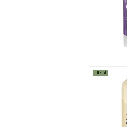
Tilbud
SPAR
48%