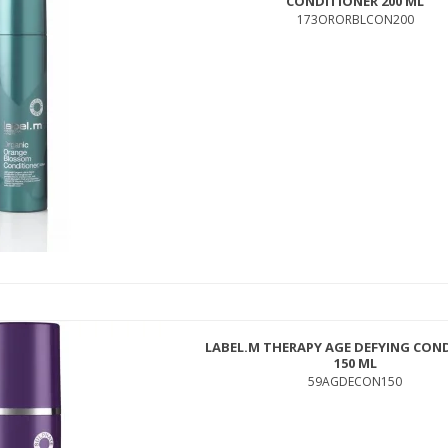
CONDITIONER 200 ML
173ORORBLCON200
MILK_SHAKE GLISTENING MILK 125 ML.
MSGLIMIL125
229,00 DKK
119,00 DKK
LABEL.M THERAPY AGE DEFYING CON
150 ML
59AGDECON150