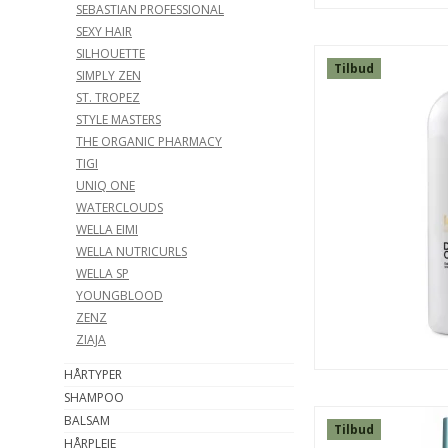
SEBASTIAN PROFESSIONAL
SEXY HAIR
SILHOUETTE
Tilbud
SIMPLY ZEN
ST. TROPEZ
STYLE MASTERS
THE ORGANIC PHARMACY
TIGI
UNIQ ONE
WATERCLOUDS
WELLA EIMI
WELLA NUTRICURLS
WELLA SP
YOUNGBLOOD
ZENZ
SPAR
ZIAJA
48%
HÅRTYPER
SHAMPOO
BALSAM
Tilbud
HÅRPLEJE