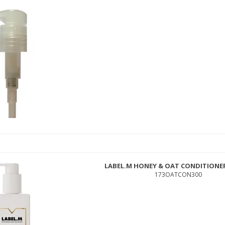
SEBASTIAN MICROWEB FIBER 45 ML.
83WEB45
289,00 DKK
139,00 DKK
LABEL.M HONEY & OAT CONDITIONER
173OATCON300