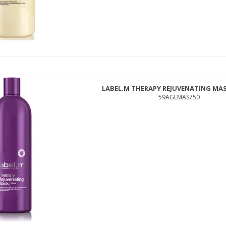
REF NO 525 EXTREME HOLD SPRAY 300ML
REEXSPR300
LABEL.M THERAPY REJUVENATING MAS
189,00 DKK
59AGEMAS750
99,00 DKK