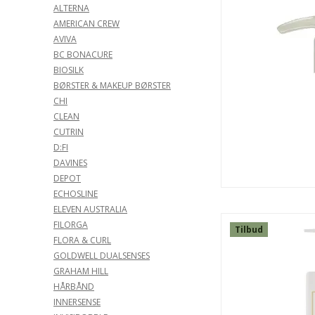
ALTERNA
AMERICAN CREW
AVIVA
BC BONACURE
BIOSILK
BØRSTER & MAKEUP BØRSTER
CHI
CLEAN
CUTRIN
D:FI
DAVINES
DEPOT
ECHOSLINE
ELEVEN AUSTRALIA
FILORGA
Tilbud
FLORA & CURL
GOLDWELL DUALSENSES
SPAR
GRAHAM HILL
50%
HÅRBÅND
INNERSENSE