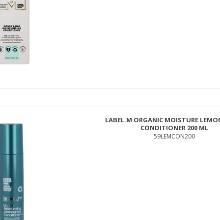
OSMO CLAY WAX 100 ML
423CLWX100
LABEL.M ORGANIC MOISTURE LEM
139,00 DKK
CONDITIONER 200 ML
69,00 DKK
59LEMCON200