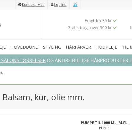
Kundeservice
Log ind
Fragt fra 35 kr
Gratis fragt over 500 kr
EJE
HOVEDBUND
STYLING
HÅRFARVER
HUDPLEJE
TIL
L SALONSTØRRELSER
OG ANDRE BILLIGE HÅRPRODUKTER TI
mm.
- Balsam, kur, olie mm.
PUMPE TIL 1000 ML. M.FL.
PUMPE