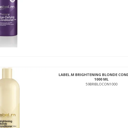
INNERSENSE COLOR AWAKENING HAIRBATH 295ML
ISCOLSH295
230,00 DKK
199,00 DKK
LABEL.M BRIGHTENING BLONDE CON
1000 ML
59BRIBLOCON1000