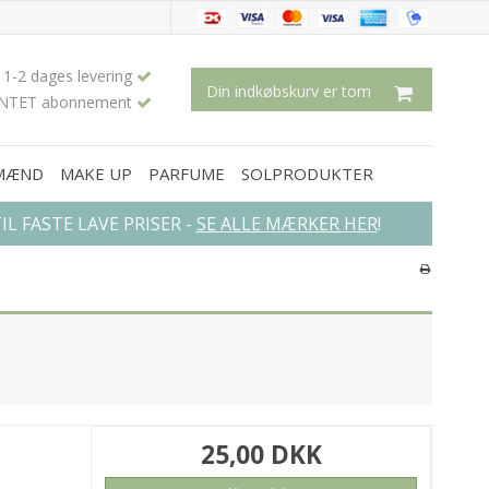
1-2 dages levering
Din indkøbskurv er tom
INTET abonnement
 MÆND
MAKE UP
PARFUME
SOLPRODUKTER
L FASTE LAVE PRISER -
SE ALLE MÆRKER HER
!
×
25,00 DKK