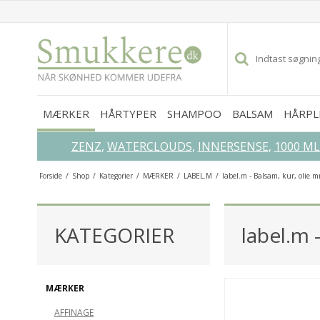
MÆRKER
HÅRTYPER
SHAMPOO
BALSAM
HÅRPL
ZENZ
,
WATERCLOUDS
,
INNERSENSE
,
1000 M
Forside
/
Shop
/
Kategorier
/
MÆRKER
/
LABEL.M
/
label.m - Balsam, kur, olie 
GLEM IKKE DISSE...
KATEGORIER
label.m 
SPAR
52%
MÆRKER
AFFINAGE