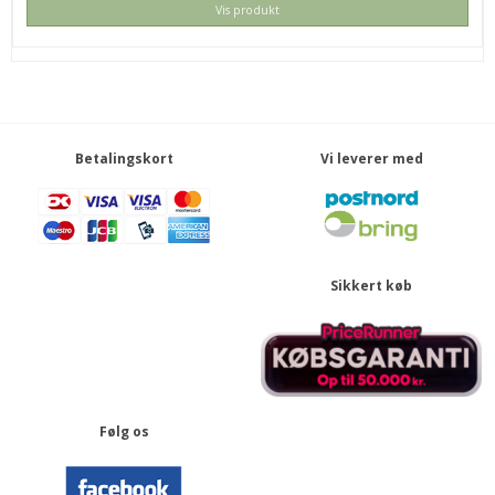
Vis produkt
Betalingskort
Vi leverer med
OSMO CLAY WAX 100 ML
423CLWX100
139,00 DKK
69,00 DKK
Sikkert køb
KØB
SPAR
13%
Følg os