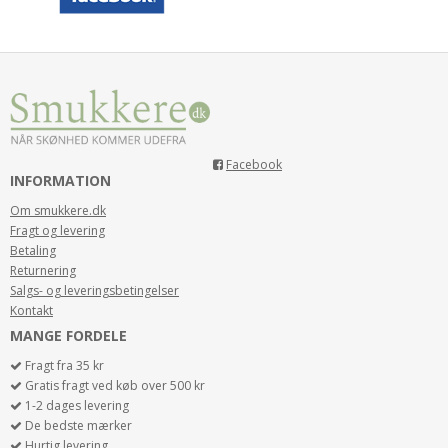
INNERSENSE COLOR AWAKENING HAIRBATH 295ML
Facebook
ISCOLSH295
INFORMATION
Om smukkere.dk
230,00 DKK
199,00 DKK
Fragt og levering
Betaling
KØB
Returnering
Salgs- og leveringsbetingelser
Kontakt
SPAR
56%
MANGE FORDELE
Fragt fra 35 kr
Gratis fragt ved køb over 500 kr
1-2 dages levering
De bedste mærker
Hurtig levering