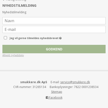
NYHEDSTILMELDING
Nyhedstilmelding
GOLDWELL DUALSENSES ULTRA VOLUME BODIFYING
Jeg vil gerne tilmeldes nyhedsbrevet
SHAMPOO 1000 ML
408GBOOSSH1000
449,00 DKK
GODKEND
199,00 DKK
Afmeld nyhedsbrev
KØB
SPAR
24%
smukkere.dk ApS
E-mail
:
service@smukkere.dk
CVR-nummer
:
31265134
Bankoplysninger
:
7822 0001238534
Sitemap
Facebook