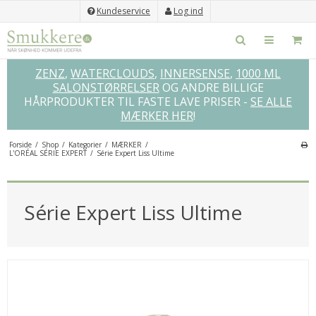
Kundeservice
Log ind
ZENZ
,
WATERCLOUDS
,
INNERSENSE
,
1000 ML
SALONSTØRRELSER
OG ANDRE BILLIGE
HÅRPRODUKTER TIL FASTE LAVE PRISER -
SE ALLE
MÆRKER HER
!
Forside
/
Shop
/
Kategorier
/
MÆRKER
/
L'ORÉAL SÉRIE EXPERT
/
Série Expert Liss Ultime
×
GLEM IKKE DISSE...
Série Expert Liss Ultime
SPAR
52%