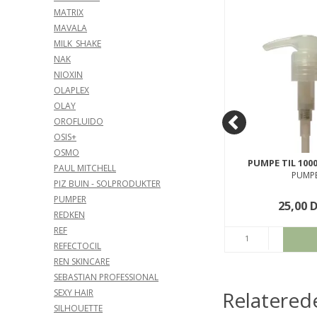
MATRIX
SPAR
59%
MAVALA
MILK_SHAKE
NAK
NIOXIN
OLAPLEX
OLAY
OROFLUIDO
OSIS+
OSMO
EIMI
WELLA SP REPAIR SHAMPOO
PUMPE TIL 1000
PAUL MITCHELL
UNCE
250 ML.
PUMP
PIZ BUIN - SOLPRODUKTER
40REPSH250
PUMPER
205,00 DKK
25,00 
85,00 DKK
REDKEN
REF
ØB
KØB
REFECTOCIL
REN SKINCARE
SEBASTIAN PROFESSIONAL
Relatered
SEXY HAIR
SILHOUETTE