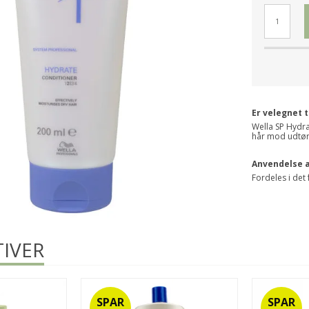
Er velegnet t
Wella SP Hydra
hår mod udtør
Anvendelse a
Fordeles i det 
IVER
SPAR
SPAR