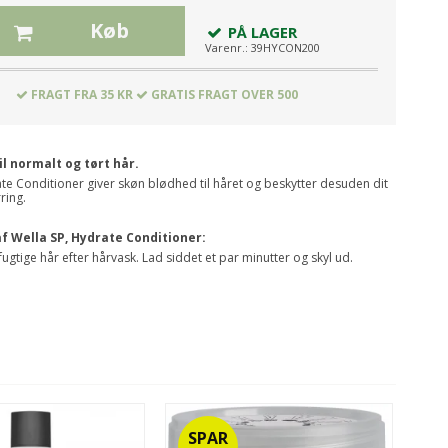
Køb
PÅ LAGER
Varenr.:
39HYCON200
FRAGT FRA 35 KR
GRATIS FRAGT OVER 500
il normalt og tørt hår.
te Conditioner giver skøn blødhed til håret og beskytter desuden dit
ring.
f Wella SP, Hydrate Conditioner:
fugtige hår efter hårvask. Lad siddet et par minutter og skyl ud.
SPAR
S