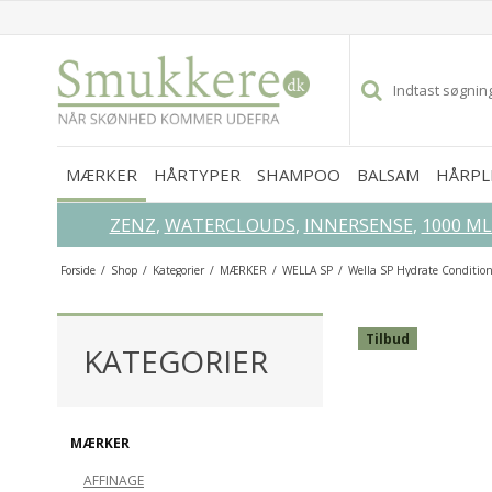
MÆRKER
HÅRTYPER
SHAMPOO
BALSAM
HÅRPL
ZENZ
,
WATERCLOUDS
,
INNERSENSE
,
1000 M
Forside
/
Shop
/
Kategorier
/
MÆRKER
/
WELLA SP
/
Wella SP Hydrate Condition
GLEM IKKE DISSE...
Tilbud
KATEGORIER
MÆRKER
AFFINAGE