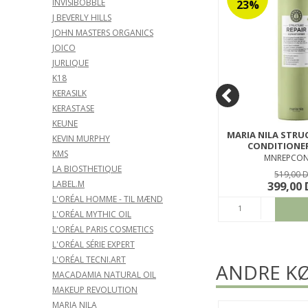
INVISIBOBBLE
50%
23%
J BEVERLY HILLS
JOHN MASTERS ORGANICS
JOICO
JURLIQUE
K18
KERASILK
KERASTASE
KEUNE
ONER
BC BONACURE MOISTURE KICK
MARIA NILA STRU
KEVIN MURPHY
SHAMPOO 1000 ML
CONDITIONER
KMS
301MOISTSH1000
MNREPCON
LA BIOSTHETIQUE
399,00 DKK
519,00 
199,00 DKK
399,00
LABEL.M
L'ORÉAL HOMME - TIL MÆND
ØB
KØB
L'ORÉAL MYTHIC OIL
L'ORÉAL PARIS COSMETICS
L'ORÉAL SÉRIE EXPERT
L'ORÉAL TECNI.ART
ANDRE KØ
MACADAMIA NATURAL OIL
MAKEUP REVOLUTION
MARIA NILA