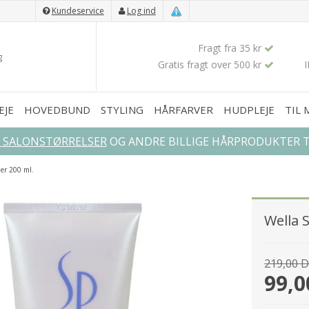
Kundeservice
Log ind
Fragt fra 35 kr
Gratis fragt over 500 kr
EJE
HOVEDBUND
STYLING
HÅRFARVER
HUDPLEJE
TIL
L SALONSTØRRELSER
OG ANDRE BILLIGE HÅRPRODUKTER TI
er 200 ml.
Wella 
219,00 
99,