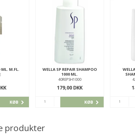
 ML. M.FL.
WELLA SP REPAIR SHAMPOO
WELLA
1000 ML.
SHAM
E
40REPSH1000
4
DKK
179,00 DKK
1
KØB
KØB
e produkter