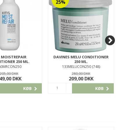
25%
 MOISTREPAIR
DAVINES MELU CONDITIONER
TIONER 250 ML.
250 ML.
60MRCON250
133MELUCON250 (748)
205,00 DKK
280,00 DKK
49,00 DKK
209,00 DKK
KØB
KØB