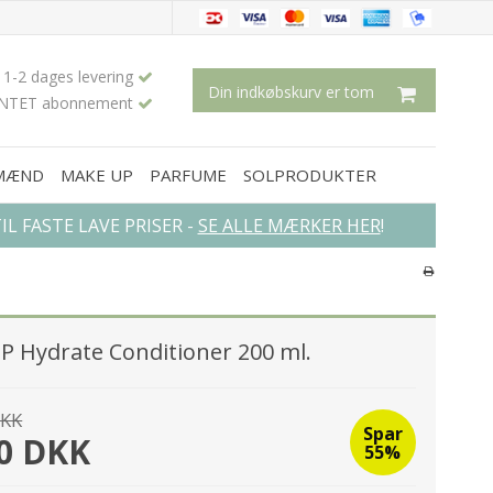
1-2 dages levering
Din indkøbskurv er tom
INTET abonnement
 MÆND
MAKE UP
PARFUME
SOLPRODUKTER
L FASTE LAVE PRISER -
SE ALLE MÆRKER HER
!
×
SP Hydrate Conditioner 200 ml.
DKK
Spar
00 DKK
55%