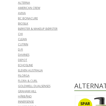
ALTERNA
AMERICAN CREW
AVIVA
BC BONACURE
BIOSILK
BØRSTER & MAKEUP BØRSTER
CHI
CLEAN
CUTRIN
D:FI
DAVINES
DEPOT
ECHOSLINE
ELEVEN AUSTRALIA
FILORGA
FLORA & CURL
ALTERNAT
GOLDWELL DUALSENSES
GRAHAM HILL
HÅRBÅND
INNERSENSE
SPAR
SPAR