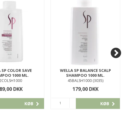
S
 SP COLOR SAVE
WELLA SP BALANCE SCALP
L'
POO 1000 ML.
SHAMPOO 1000 ML.
2COLSH1000
45BALSH1000 (3035)
89,00 DKK
179,00 DKK
KØB
KØB