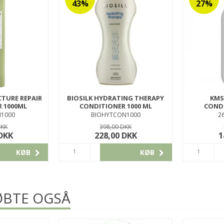
43%
27%
CTURE REPAIR
BIOSILK HYDRATING THERAPY
KMS
 1000ML
CONDITIONER 1000 ML
CONDI
1000
BIOHYTCON1000
2
DKK
398,00 DKK
 DKK
228,00 DKK
1
KØB
KØB
BTE OGSÅ