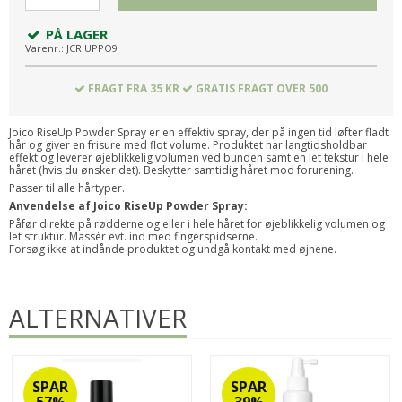
PÅ LAGER
Varenr.:
JCRIUPPO9
FRAGT FRA 35 KR
GRATIS FRAGT OVER 500
Joico RiseUp Powder Spray er en effektiv spray, der på ingen tid løfter fladt
hår og giver en frisure med flot volume. Produktet har langtidsholdbar
effekt og leverer øjeblikkelig volumen ved bunden samt en let tekstur i hele
håret (hvis du ønsker det). Beskytter samtidig håret mod forurening.
Passer til alle hårtyper.
Anvendelse af Joico RiseUp Powder Spray:
Påfør direkte på rødderne og eller i hele håret for øjeblikkelig volumen og
let struktur. Massér evt. ind med fingerspidserne.
Forsøg ikke at indånde produktet og undgå kontakt med øjnene.
ALTERNATIVER
SPAR
SPAR
57%
39%