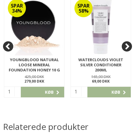
SPAR
SPAR
34%
58%
YOUNGBLOOD NATURAL
WATERCLOUDS VIOLET
LOOSE MINERAL
SILVER CONDITIONER
FOUNDATION HONEY 10 G
200ML
YB0172
WCSILCON200
425,00 DKK
165,00 DKK
279,00 DKK
69,00 DKK
KØB
KØB
Relaterede produkter