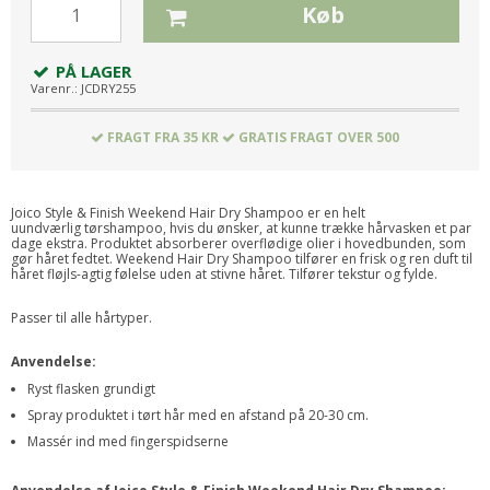
Køb
PÅ LAGER
Varenr.:
JCDRY255
FRAGT FRA 35 KR
GRATIS FRAGT OVER 500
Joico Style & Finish Weekend Hair Dry Shampoo er en helt
uundværlig tørshampoo, hvis du ønsker, at kunne trække hårvasken et par
dage ekstra. Produktet absorberer overflødige olier i hovedbunden, som
gør håret fedtet. Weekend Hair Dry Shampoo tilfører en frisk og ren duft til
håret fløjls-agtig følelse uden at stivne håret. Tilfører tekstur og fylde.
Passer til alle hårtyper.
Anvendelse:
Ryst flasken grundigt
Spray produktet i tørt hår med en afstand på 20-30 cm.
Massér ind med fingerspidserne