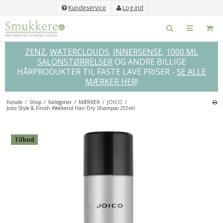
Kundeservice
Log ind
ZENZ
,
WATERCLOUDS
,
INNERSENSE
,
1000 ML
SALONSTØRRELSER
OG ANDRE BILLIGE
HÅRPRODUKTER TIL FASTE LAVE PRISER -
SE ALLE
MÆRKER HER
!
Forside
/
Shop
/
Kategorier
/
MÆRKER
/
JOICO
/
Joico Style & Finish Weekend Hair Dry Shampoo 255ml
×
GLEM IKKE DISSE...
Tilbud