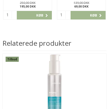
ISCOLCON294
250,00 DKK
139,00 DKK
195,00 DKK
69,00 DKK
KØB
KØB
Relaterede produkter
Tilbud