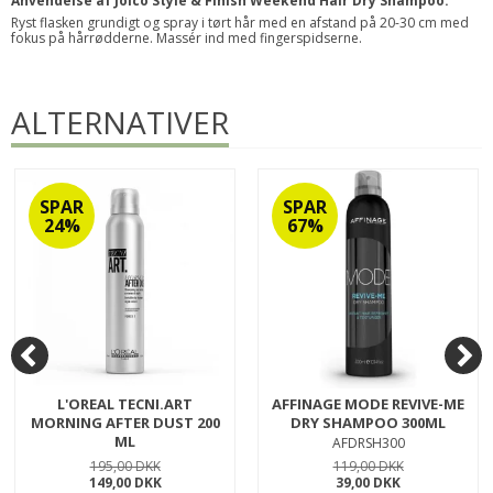
Anvendelse af Joico Style & Finish Weekend Hair Dry Shampoo:
Ryst flasken grundigt og spray i tørt hår med en afstand på 20-30 cm med
fokus på hårrødderne. Massér ind med fingerspidserne.
ALTERNATIVER
SPAR
SPAR
24%
67%
L'OREAL TECNI.ART
AFFINAGE MODE REVIVE-ME
MORNING AFTER DUST 200
DRY SHAMPOO 300ML
ML
AFDRSH300
LTAMORN200
195,00 DKK
119,00 DKK
149,00 DKK
39,00 DKK