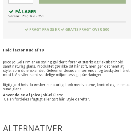
PÅ LAGER
Varenr.:
207JOGEFI250
FRAGT FRA 35 KR
GRATIS FRAGT OVER 500
Hold factor 8 ud af 10
Joico JoiGel Firm er en styling gel der tilfører et stærkt og fleksibelt hold
samt naturlig glans. Produktet gør ikke dit hår stift, men gør det nemt at
style, som du ønsker det. Geleen er desuden nærrende, og beskytter håret
mod UV stråler samt skadelige miljømæssige påvirkninger.
Rigtig god hvis du ønsker et naturligt look med volume, kontrol og en smuk
sund glans.
Anvendelse af Joico JoiGel Firm:
Gelen fordeles i fugtigt eller tørt hår. Style derefter.
ALTERNATIVER