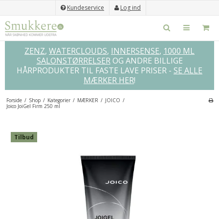
Kundeservice
Log ind
ZENZ
,
WATERCLOUDS
,
INNERSENSE
,
1000 ML
SALONSTØRRELSER
OG ANDRE BILLIGE
HÅRPRODUKTER TIL FASTE LAVE PRISER -
SE ALLE
MÆRKER HER
!
Forside
/
Shop
/
Kategorier
/
MÆRKER
/
JOICO
/
Joico JoiGel Firm 250 ml
×
GLEM IKKE DISSE...
Tilbud