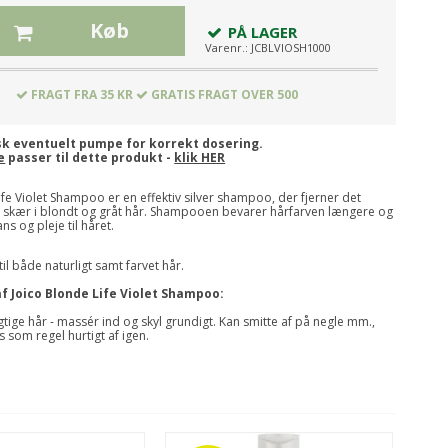
Køb
PÅ LAGER
Varenr.:
JCBLVIOSH1000
FRAGT FRA 35 KR
GRATIS FRAGT OVER 500
k eventuelt pumpe for korrekt dosering.
e
passer til dette produkt -
klik HER
ife Violet Shampoo er en effektiv silver shampoo, der fjerner det
 skær i blondt og gråt hår. Shampooen bevarer hårfarven længere og
ans og pleje til håret.
il både naturligt samt farvet hår.
f Joico Blonde Life Violet Shampoo:
gtige hår - massér ind og skyl grundigt. Kan smitte af på negle mm.,
 som regel hurtigt af igen.