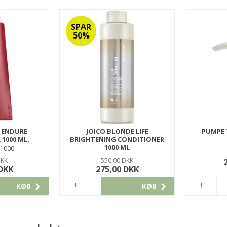
SPAR
50%
 ENDURE
JOICO BLONDE LIFE
PUMPE T
1000 ML.
BRIGHTENING CONDITIONER
1000 ML
1000
201JBLLICO1000
DKK
550,00 DKK
 DKK
275,00 DKK
KØB
KØB