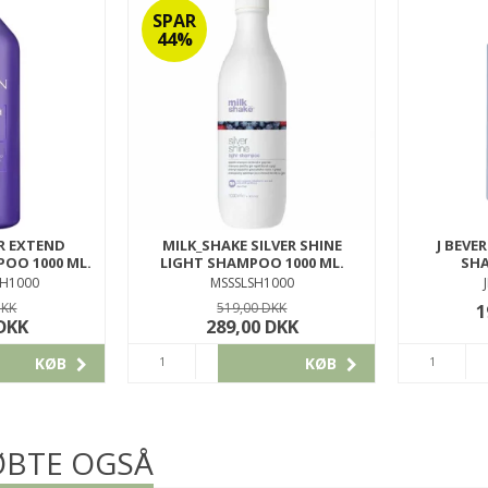
SPAR
44%
R EXTEND
MILK_SHAKE SILVER SHINE
J BEVE
OO 1000 ML.
LIGHT SHAMPOO 1000 ML.
SH
H1000
MSSSLSH1000
DKK
519,00 DKK
1
 DKK
289,00 DKK
KØB
KØB
BTE OGSÅ