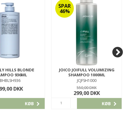
SPAR
S
46%
RLY HILLS BLONDE
JOICO JOIFULL VOLUMIZING
J
AMPOO 936ML
SHAMPOO 1000ML
JBHBLSH936
JCJFSH1000
99,00 DKK
550,00 DKK
299,00 DKK
KØB
KØB