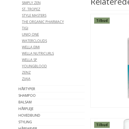
Relatered
SIMPLY ZEN
ST. TROPEZ
STYLE MASTERS
Tilbud
THE ORGANIC PHARMACY
TIGI
UNIQ ONE
WATERCLOUDS
WELLA EIMI
WELLA NUTRICURLS
WELLA SP
YOUNGBLOOD
ZENZ
ZIAJA
HÅRTYPER
SHAMPOO
BALSAM
HÅRPLEJE
HOVEDBUND
STYLING
Tilbud
HÅRFARVER