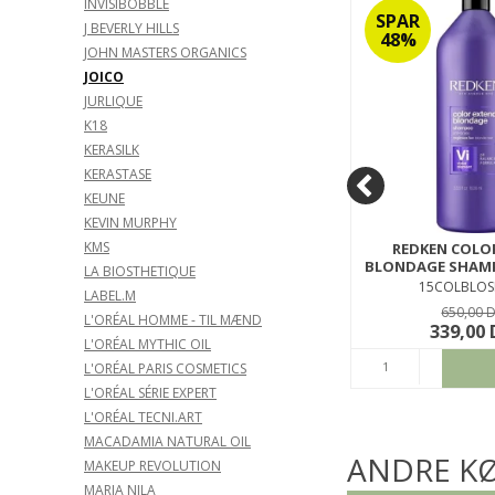
INVISIBOBBLE
SPAR
SPAR
J BEVERLY HILLS
24%
48%
JOHN MASTERS ORGANICS
JOICO
JURLIQUE
K18
KERASILK
KERASTASE
KEUNE
KEVIN MURPHY
KMS
H
OLAPLEX HAIR PERFECTOR NO.
REDKEN COLO
1000
3 100 ML
BLONDAGE SHAMP
LA BIOSTHETIQUE
OLXHAPER3100
15COLBLOS
LABEL.M
249,00 DKK
650,00 
L'ORÉAL HOMME - TIL MÆND
189,00 DKK
339,00
L'ORÉAL MYTHIC OIL
ØB
KØB
L'ORÉAL PARIS COSMETICS
L'ORÉAL SÉRIE EXPERT
L'ORÉAL TECNI.ART
MACADAMIA NATURAL OIL
ANDRE KØ
MAKEUP REVOLUTION
MARIA NILA