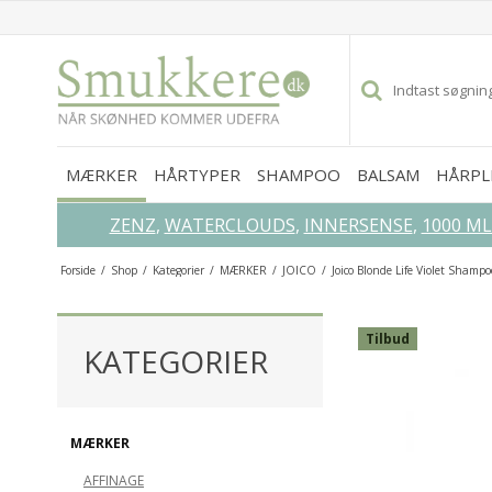
MÆRKER
HÅRTYPER
SHAMPOO
BALSAM
HÅRPL
ZENZ
,
WATERCLOUDS
,
INNERSENSE
,
1000 M
Forside
/
Shop
/
Kategorier
/
MÆRKER
/
JOICO
/
Joico Blonde Life Violet Shamp
GLEM IKKE DISSE...
Tilbud
KATEGORIER
MÆRKER
AFFINAGE