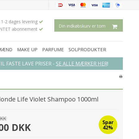
1-2 dages levering
Din indkøbskurv er tom
INTET abonnement
 MÆND
MAKE UP
PARFUME
SOLPRODUKTER
L FASTE LAVE PRISER -
SE ALLE MÆRKER HER
!
×
Blonde Life Violet Shampoo 1000ml
DKK
Spar
,00 DKK
42%