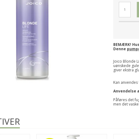
BEMÆRK! Hus
Denne
pump
Joico Blonde L
uønskede gule
giver ekstra gl
Kan anvendes t
Anvendelse a
Påføres det fu
men det vaskes
IVER