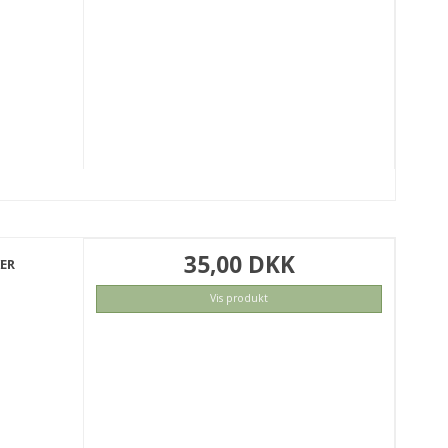
35,00 DKK
KER
Vis produkt