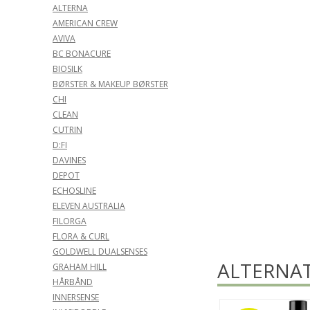
ALTERNA
AMERICAN CREW
AVIVA
BC BONACURE
BIOSILK
BØRSTER & MAKEUP BØRSTER
CHI
CLEAN
CUTRIN
D:FI
DAVINES
DEPOT
ECHOSLINE
ELEVEN AUSTRALIA
FILORGA
FLORA & CURL
GOLDWELL DUALSENSES
ALTERNAT
GRAHAM HILL
HÅRBÅND
INNERSENSE