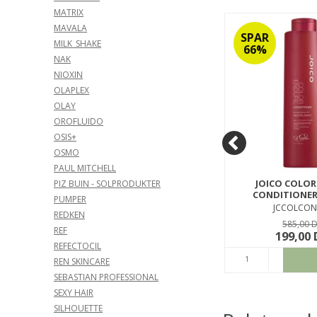
MATRIX
MAVALA
SPAR
SPAR
MILK_SHAKE
50%
66%
NAK
NIOXIN
OLAPLEX
OLAY
OROFLUIDO
OSIS+
OSMO
PAUL MITCHELL
CUTRIN AINOA SILVER
JOICO COLOR
PIZ BUIN - SOLPRODUKTER
295ML
SHAMPOO 300ML
CONDITIONER 
PUMPER
CTASISH300
JCCOLCON
REDKEN
199,00 DKK
585,00 
REF
99,00 DKK
199,00
REFECTOCIL
ØB
KØB
REN SKINCARE
SEBASTIAN PROFESSIONAL
SEXY HAIR
SILHOUETTE