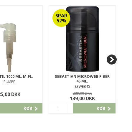
SPAR
S
52%
IL 1000 ML. M.FL.
SEBASTIAN MICROWEB FIBER
45 ML.
PUMPE
83WEB45
25,00 DKK
289,00 DKK
139,00 DKK
KØB
KØB