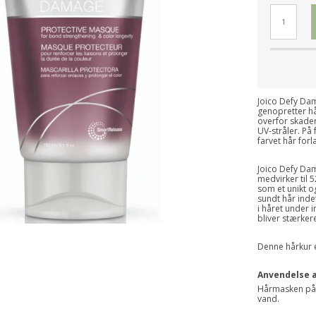
Joico Defy Dam
genopretter hå
overfor skader
UV-stråler. På 
farvet hår fo
Joico Defy Da
medvirker til 
som et unikt o
sundt hår inde
i håret under 
bliver stærke
Denne hårkur e
Anvendelse a
Hårmasken påfø
vand.