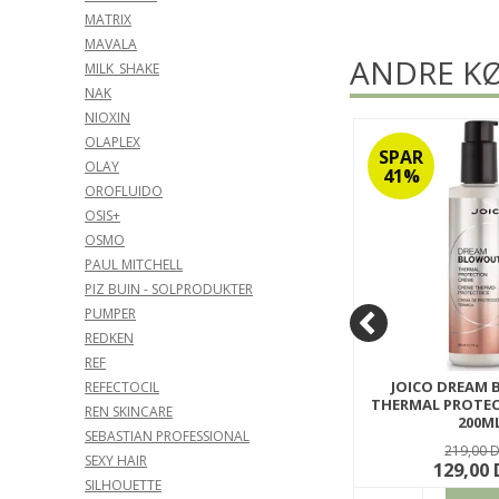
MATRIX
MAVALA
ANDRE KØ
MILK_SHAKE
NAK
NIOXIN
OLAPLEX
SPAR
SPAR
OLAY
55%
41%
OROFLUIDO
OSIS+
OSMO
PAUL MITCHELL
PIZ BUIN - SOLPRODUKTER
PUMPER
REDKEN
REF
 KICK
BC BONACURE Q10 TIME
JOICO DREAM
REFECTOCIL
RESTORE SHAMPOO 1000ML.
THERMAL PROTEC
REN SKINCARE
200M
301Q10SH1000
SEBASTIAN PROFESSIONAL
JCBLOWCR
399,00 DKK
219,00 
SEXY HAIR
179,00 DKK
129,00
SILHOUETTE