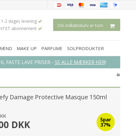
1-2 dages levering
Din indkøbskurv er tom
INTET abonnement
 MÆND
MAKE UP
PARFUME
SOLPRODUKTER
L FASTE LAVE PRISER -
SE ALLE MÆRKER HER
!
×
Defy Damage Protective Masque 150ml
DKK
Spar
,00 DKK
37%