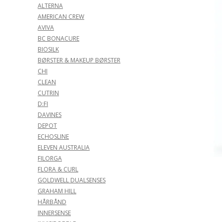
ALTERNA
AMERICAN CREW
AVIVA
BC BONACURE
BIOSILK
BØRSTER & MAKEUP BØRSTER
CHI
CLEAN
CUTRIN
D:FI
DAVINES
DEPOT
ECHOSLINE
ELEVEN AUSTRALIA
FILORGA
FLORA & CURL
GOLDWELL DUALSENSES
GRAHAM HILL
HÅRBÅND
INNERSENSE