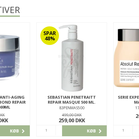
IVER
SPAR
48%
 ANTI-AGING
SEBASTIAN PENETRAITT
SERIE EXP
BOND REPAIR
REPAIR MASQUE 500 ML.
MA
169ML
83PENMAS500
1
S169
DKK
499,00 DKK
2
 DKK
259,00 DKK
KØB
KØB