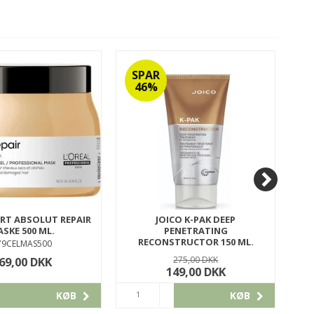
SPAR
S
46%
ERT ABSOLUT REPAIR
JOICO K-PAK DEEP
SKE 500 ML.
PENETRATING
H
RECONSTRUCTOR 150 ML.
79CELMAS500
200REC150
69,00 DKK
275,00 DKK
149,00 DKK
KØB
KØB