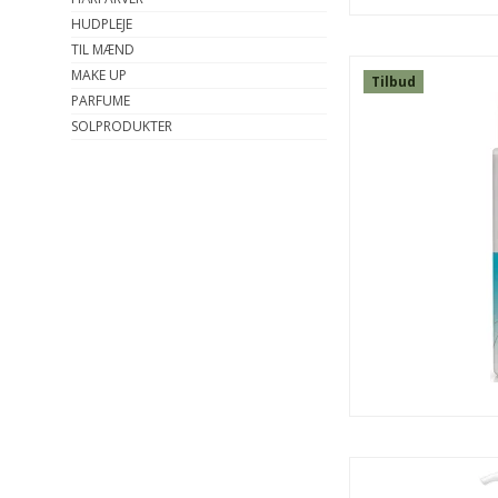
HUDPLEJE
TIL MÆND
MAKE UP
Tilbud
PARFUME
SOLPRODUKTER