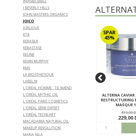
INVISIBOBBLE
ALTERNAT
J BEVERLY HILLS
JOHN MASTERS ORGANICS
JOICO
JURLIQUE
SPAR
SPAR
K18
24%
45%
KERASILK
KERASTASE
KEUNE
KEVIN MURPHY
KMS
LA BIOSTHETIQUE
LABEL.M
L'ORÉAL HOMME - TIL MÆND
L'ORÉAL MYTHIC OIL
E
OLAPLEX HAIR PERFECTOR NO.
ALTERNA CAVIAR
1000
3 100 ML
RESTRUCTURING 
L'ORÉAL PARIS COSMETICS
MASQUE 
OLXHAPER3100
L'ORÉAL SÉRIE EXPERT
ACREPMA
249,00 DKK
419,00 
L'ORÉAL TECNI.ART
189,00 DKK
229,00
MACADAMIA NATURAL OIL
ØB
KØB
MAKEUP REVOLUTION
MARIA NILA