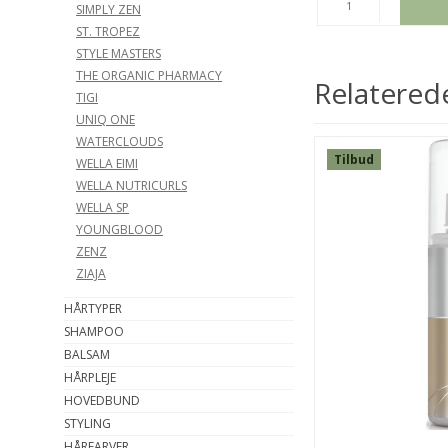
ØB
KØB
SIMPLY ZEN
ST. TROPEZ
STYLE MASTERS
THE ORGANIC PHARMACY
Relatered
TIGI
UNIQ ONE
WATERCLOUDS
Tilbud
WELLA EIMI
WELLA NUTRICURLS
WELLA SP
YOUNGBLOOD
ZENZ
ZIAJA
HÅRTYPER
SHAMPOO
BALSAM
HÅRPLEJE
HOVEDBUND
STYLING
HÅRFARVER