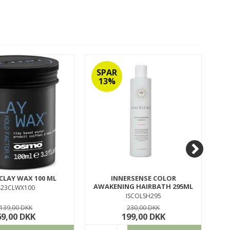
SPAR
S
13%
CLAY WAX 100 ML
INNERSENSE COLOR
MI
AWAKENING HAIRBATH 295ML
423CLWX100
ISCOLSH295
139,00 DKK
230,00 DKK
69,00 DKK
199,00 DKK