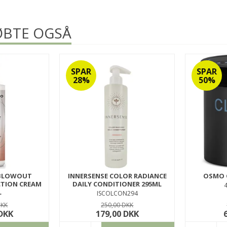
BTE OGSÅ
SPAR
SPAR
28%
50%
 BLOWOUT
INNERSENSE COLOR RADIANCE
OSMO 
TION CREAM
DAILY CONDITIONER 295ML
L
ISCOLCON294
E200
DKK
250,00 DKK
 DKK
179,00 DKK