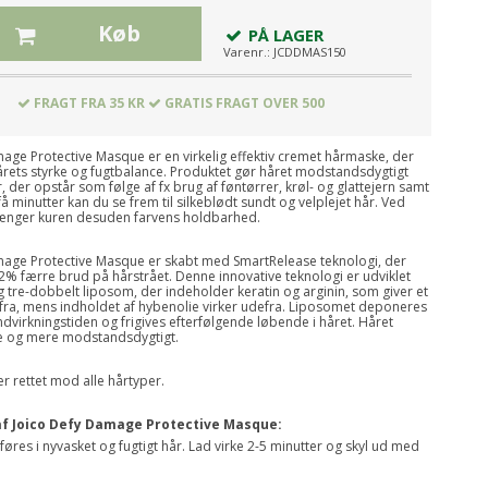
Køb
PÅ LAGER
Varenr.:
JCDDMAS150
FRAGT FRA 35 KR
GRATIS FRAGT OVER 500
age Protective Masque er en virkelig effektiv cremet hårmaske, der
rets styrke og fugtbalance. Produktet gør håret modstandsdygtigt
, der opstår som følge af fx brug af føntørrer, krøl- og glattejern samt
få minutter kan du se frem til silkeblødt sundt og velplejet hår. Ved
rlænger kuren desuden farvens holdbarhed.
mage Protective Masque er skabt med SmartRelease teknologi, der
52% færre brud på hårstrået. Denne innovative teknologi er udviklet
g tre-dobbelt liposom, der indeholder keratin og arginin, som giver et
fra, mens indholdet af hybenolie virker udefra. Liposomet deponeres
indvirkningstiden og frigives efterfølgende løbende i håret. Håret
re og mere modstandsdygtigt.
r rettet mod alle hårtyper.
f Joico Defy Damage Protective Masque:
res i nyvasket og fugtigt hår. Lad virke 2-5 minutter og skyl ud med