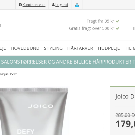
Kundeservice
Log ind
Fragt fra 35 kr
Gratis fragt over 500 kr
EJE
HOVEDBUND
STYLING
HÅRFARVER
HUDPLEJE
TIL
L SALONSTØRRELSER
OG ANDRE BILLIGE HÅRPRODUKTER TI
 Masque 150ml
Joico 
285,00 
179