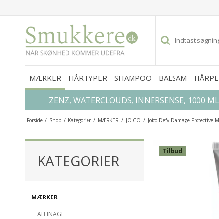
MÆRKER
HÅRTYPER
SHAMPOO
BALSAM
HÅRPL
ZENZ
,
WATERCLOUDS
,
INNERSENSE
,
1000 M
Forside
/
Shop
/
Kategorier
/
MÆRKER
/
JOICO
/
Joico Defy Damage Protective
GLEM IKKE DISSE...
Tilbud
KATEGORIER
MÆRKER
AFFINAGE