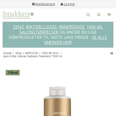
Kundeservice
Log ind
ZENZ
,
WATERCLOUDS
,
INNERSENSE
,
1000 ML
SALONSTØRRELSER
OG ANDRE BILLIGE
HÅRPRODUKTER TIL FASTE LAVE PRISER -
SE ALLE
MÆRKER HER
!
Forside
/
Shop
/
KATEGORI
/
1000 ML M.FL.
/
Joico K-Pak Intense Hydrator Treatment 1000 ml.
×
GLEM IKKE DISSE...
Tilbud