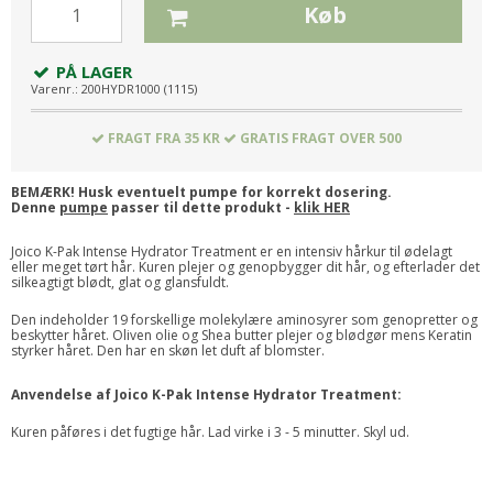
Køb
PÅ LAGER
Varenr.:
200HYDR1000 (1115)
FRAGT FRA 35 KR
GRATIS FRAGT OVER 500
BEMÆRK! Husk eventuelt pumpe for korrekt dosering.
Denne
pumpe
passer til dette produkt -
klik HER
Joico K-Pak Intense Hydrator Treatment er en intensiv hårkur til ødelagt
eller meget tørt hår. Kuren plejer og genopbygger dit hår, og efterlader det
silkeagtigt blødt, glat og glansfuldt.
Den indeholder 19 forskellige molekylære aminosyrer som genopretter og
beskytter håret. Oliven olie og Shea butter plejer og blødgør mens Keratin
styrker håret. Den har en skøn let duft af blomster.
Anvendelse af Joico K-Pak Intense Hydrator Treatment:
Kuren påføres i det fugtige hår. Lad virke i 3 - 5 minutter. Skyl ud.