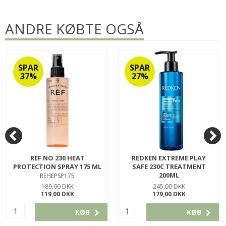
ANDRE KØBTE OGSÅ
SPAR
SPAR
37%
27%
REF NO 230 HEAT
REDKEN EXTREME PLAY
PROTECTION SPRAY 175 ML
SAFE 230C TREATMENT
200ML
REHEPSP175
TTRKEXPST200
189,00 DKK
245,00 DKK
119,00 DKK
179,00 DKK
KØB
KØB