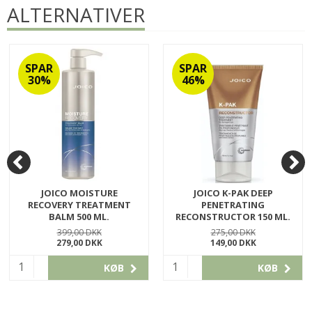
ALTERNATIVER
SPAR
SPAR
30%
46%
JOICO MOISTURE
JOICO K-PAK DEEP
RECOVERY TREATMENT
PENETRATING
BALM 500 ML.
RECONSTRUCTOR 150 ML.
201RETREBA500
200REC150
399,00 DKK
275,00 DKK
279,00 DKK
149,00 DKK
KØB
KØB