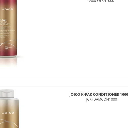
200COLSH1000
SEBASTIAN MICROWEB FIBER 45 ML.
83WEB45
289,00 DKK
139,00 DKK
JOICO K-PAK CONDITIONER 100
JCKPDAMCON1000