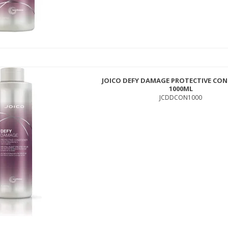
JOICO DEFY DAMAGE PROTECTIVE CO
1000ML
DAVINES LOVE CURL SHAMPOO 250 ML.
JCDDCON1000
133LOCUSH250
250,00 DKK
189,00 DKK