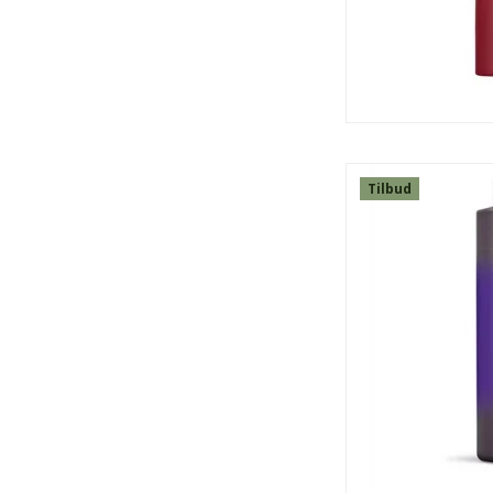
G
Tilbud
SPAR
48%