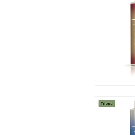
SPAR
13%
Tilbud