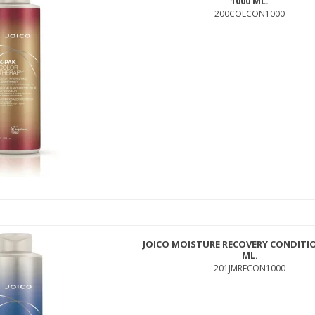
1000 ML.
200COLCON1000
CUTRIN AINOA SILVER SHAMPOO 300ML
CTASISH300
199,00 DKK
99,00 DKK
JOICO MOISTURE RECOVERY CONDITIO
ML.
201JMRECON1000