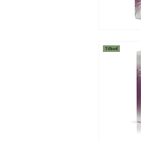
Tilbud
SPAR
13%