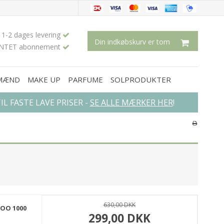
1-2 dages levering
Din indkøbskurv er tom
INTET abonnement
 MÆND
MAKE UP
PARFUME
SOLPRODUKTER
L FASTE LAVE PRISER -
SE ALLE MÆRKER HER
!
×
630,00 DKK
OO 1000
299,00 DKK