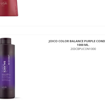
OLDWELL DUALSENSES ULTRA VOLUME BODIFYING SHAMPOO 1000 M
408GBOOSSH1000
JOICO COLOR BALANCE PURPLE CON
449,00 DKK
1000 ML.
199,00 DKK
203CBPUCON1000