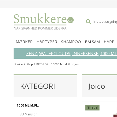
MÆRKER
HÅRTYPER
SHAMPOO
BALSAM
HÅRPL
ZENZ
,
WATERCLOUDS
,
INNERSENSE
,
1000 M
Forside
/
Shop
/
KATEGORI
/
1000 ML M.FL.
/
Joico
GLEM IKKE DISSE...
KATEGORI
Joico
SPAR
52%
1000 ML M.FL.
Tilbud
3D Mension