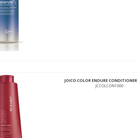
INNERSENSE HYDRATING CREAM HAIRBATH 295ML
ISHYSH295
230,00 DKK
199,00 DKK
JOICO COLOR ENDURE CONDITIONER 
JCCOLCON1000