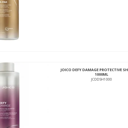
OSMO CLAY WAX 100 ML
423CLWX100
JOICO DEFY DAMAGE PROTECTIVE 
139,00 DKK
1000ML
69,00 DKK
JCDDSH1000