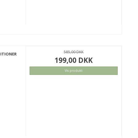
L
585,00 DKK
DITIONER
199,00 DKK
Vis produkt
KØB