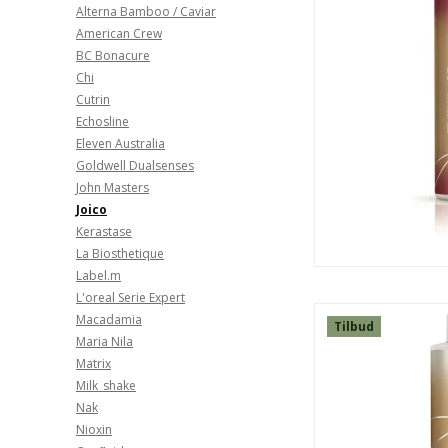
Alterna Bamboo / Caviar
American Crew
BC Bonacure
Chi
Cutrin
Echosline
Eleven Australia
Goldwell Dualsenses
John Masters
Joico
Kerastase
La Biosthetique
Label.m
L'oreal Serie Expert
Macadamia
Tilbud
Maria Nila
Matrix
SPAR
Milk_shake
50%
Nak
Nioxin