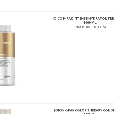
JOICO K-PAK INTENSE HYDRATOR T
1000 ML.
200HYDR1000 (1115)
INNERSENSE COLOR AWAKENING HAIRBATH 295ML
ISCOLSH295
230,00 DKK
199,00 DKK
JOICO K-PAK COLOR THERAPY COND