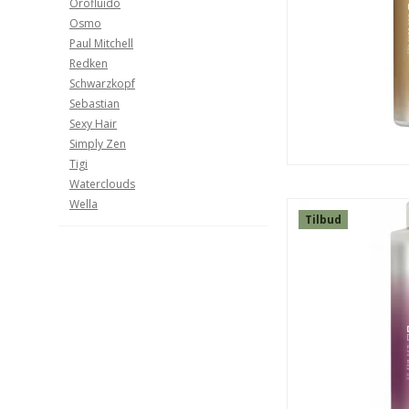
Orofluido
Osmo
Paul Mitchell
Redken
Schwarzkopf
Sebastian
Sexy Hair
Simply Zen
Tigi
Waterclouds
Wella
Tilbud
SPAR
24%