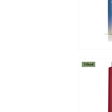
Tilbud
SPAR
56%