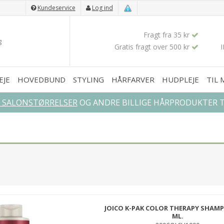
Kundeservice
Log ind
Fragt fra 35 kr
Gratis fragt over 500 kr
EJE
HOVEDBUND
STYLING
HÅRFARVER
HUDPLEJE
TIL
L SALONSTØRRELSER
OG ANDRE BILLIGE HÅRPRODUKTER TI
JOICO K-PAK COLOR THERAPY SHAMP
ML.